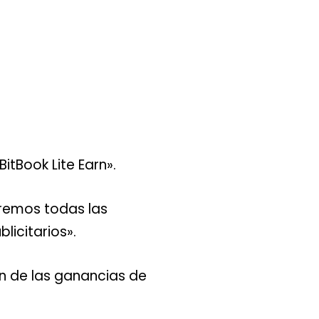
tBook Lite Earn».
aremos todas las
licitarios».
rán de las ganancias de