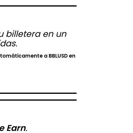
 billetera en un
das.
n automáticamente a BBLUSD en
te Earn
.