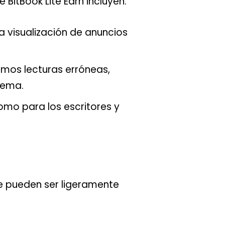
itBook Lite Earn incluyen:
a visualización de anuncios
emos lecturas erróneas,
tema.
omo para los escritores y
que pueden ser ligeramente