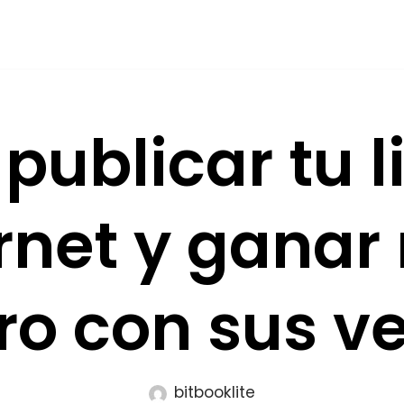
ublicar tu l
rnet y gana
ro con sus v
bitbooklite