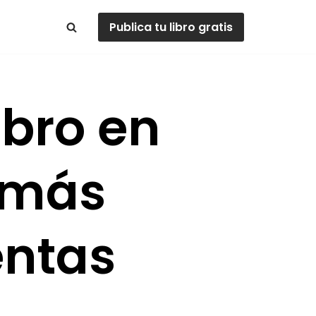
Publica tu libro gratis
ibro en
r más
entas