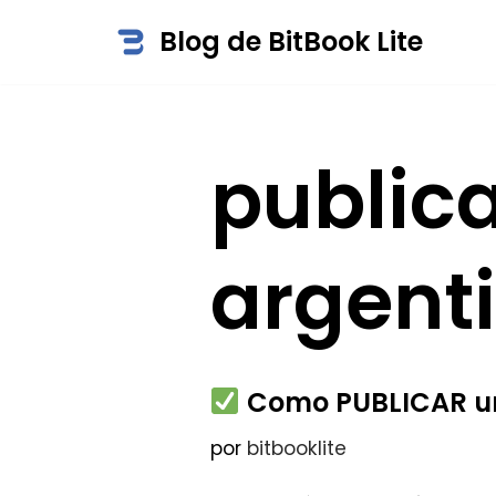
Blog de BitBook Lite
Saltar
al
contenido
public
argent
Como PUBLICAR un
por
bitbooklite