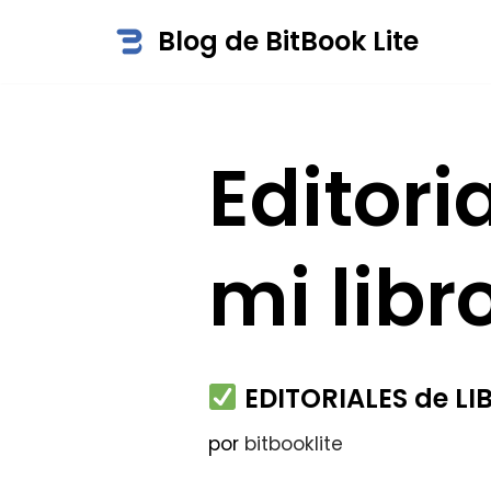
Blog de BitBook Lite
Saltar
al
contenido
Editori
mi libr
EDITORIALES de LI
por
bitbooklite