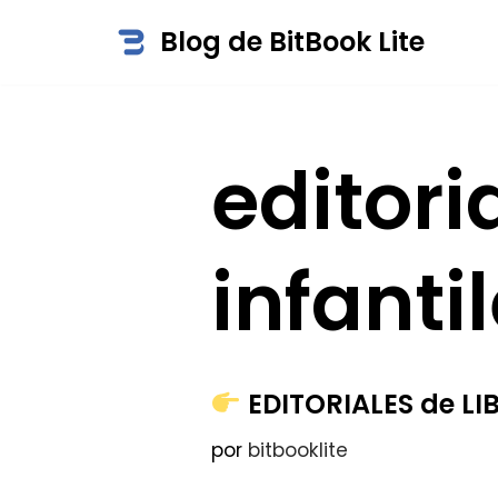
Blog de BitBook Lite
Saltar
al
contenido
editori
infanti
EDITORIALES de LI
por
bitbooklite