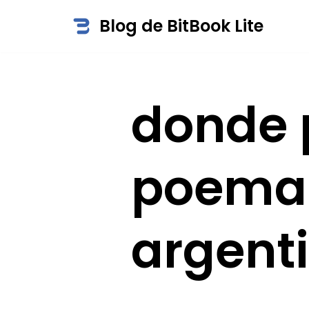
Blog de BitBook Lite
Saltar
al
contenido
donde p
poemas
argent