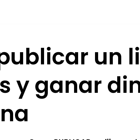
ublicar un l
 y ganar din
ina