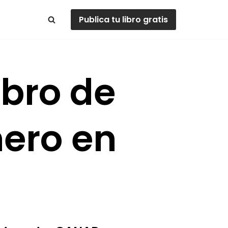
Publica tu libro gratis
ibro de
ero en